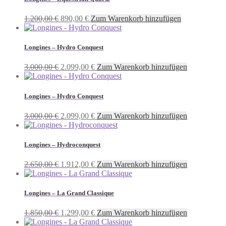
Ursprünglicher
Aktueller
1.200,00
€
890,00
€
Zum Warenkorb hinzufügen
Preis
Preis
war:
ist:
1.200,00 €
890,00 €.
Longines – Hydro Conquest
Ursprünglicher
Aktueller
3.000,00
€
2.099,00
€
Zum Warenkorb hinzufügen
Preis
Preis
war:
ist:
3.000,00 €
2.099,00 €.
Longines – Hydro Conquest
Ursprünglicher
Aktueller
3.000,00
€
2.099,00
€
Zum Warenkorb hinzufügen
Preis
Preis
war:
ist:
3.000,00 €
2.099,00 €.
Longines – Hydroconquest
Ursprünglicher
Aktueller
2.650,00
€
1.912,00
€
Zum Warenkorb hinzufügen
Preis
Preis
war:
ist:
2.650,00 €
1.912,00 €.
Longines – La Grand Classique
Ursprünglicher
Aktueller
1.850,00
€
1.299,00
€
Zum Warenkorb hinzufügen
Preis
Preis