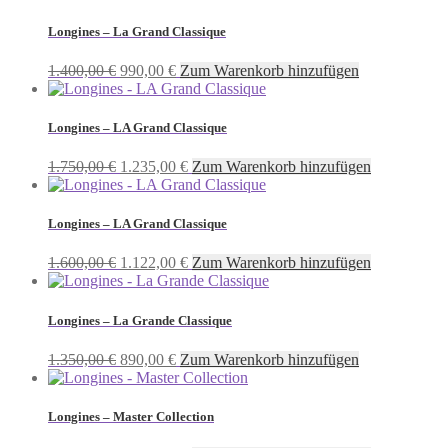
war:
ist:
1.850,00 €
1.299,00 €.
Longines – La Grand Classique
Ursprünglicher
Aktueller
1.400,00
€
990,00
€
Zum Warenkorb hinzufügen
Preis
Preis
war:
ist:
1.400,00 €
990,00 €.
Longines – LA Grand Classique
Ursprünglicher
Aktueller
1.750,00
€
1.235,00
€
Zum Warenkorb hinzufügen
Preis
Preis
war:
ist:
1.750,00 €
1.235,00 €.
Longines – LA Grand Classique
Ursprünglicher
Aktueller
1.600,00
€
1.122,00
€
Zum Warenkorb hinzufügen
Preis
Preis
war:
ist:
1.600,00 €
1.122,00 €.
Longines – La Grande Classique
Ursprünglicher
Aktueller
1.350,00
€
890,00
€
Zum Warenkorb hinzufügen
Preis
Preis
war:
ist:
1.350,00 €
890,00 €.
Longines – Master Collection