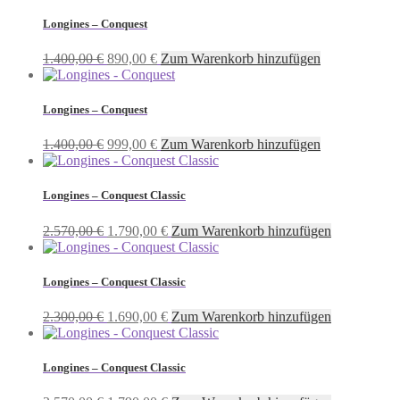
war:
ist:
4.300,00 €
3.092,00 €.
Longines – Conquest
Ursprünglicher
Aktueller
1.400,00
€
890,00
€
Zum Warenkorb hinzufügen
Preis
Preis
war:
ist:
1.400,00 €
890,00 €.
Longines – Conquest
Ursprünglicher
Aktueller
1.400,00
€
999,00
€
Zum Warenkorb hinzufügen
Preis
Preis
war:
ist:
1.400,00 €
999,00 €.
Longines – Conquest Classic
Ursprünglicher
Aktueller
2.570,00
€
1.790,00
€
Zum Warenkorb hinzufügen
Preis
Preis
war:
ist:
2.570,00 €
1.790,00 €.
Longines – Conquest Classic
Ursprünglicher
Aktueller
2.300,00
€
1.690,00
€
Zum Warenkorb hinzufügen
Preis
Preis
war:
ist:
2.300,00 €
1.690,00 €.
Longines – Conquest Classic