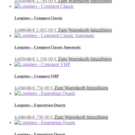
Ursprünglicher
Aktueller
2.570,00
€
1.790,00
€
Zum Warenkorb hinzufügen
Preis
Preis
war:
ist:
2.570,00 €
1.790,00 €.
Longines – Conquest Classic
Ursprünglicher
Aktueller
1.500,00
€
1.065,00
€
Zum Warenkorb hinzufügen
Preis
Preis
war:
ist:
1.500,00 €
1.065,00 €.
Longines – Conquest Classic Automatic
Ursprünglicher
Aktueller
1.670,00
€
1.190,00
€
Zum Warenkorb hinzufügen
Preis
Preis
war:
ist:
1.670,00 €
1.190,00 €.
Longines – Conquest VHP
Ursprünglicher
Aktueller
1.150,00
€
750,00
€
Zum Warenkorb hinzufügen
Preis
Preis
war:
ist:
1.150,00 €
750,00 €.
Longines – Equestrian Quartz
Ursprünglicher
Aktueller
1.100,00
€
790,00
€
Zum Warenkorb hinzufügen
Preis
Preis
war:
ist:
1.100,00 €
790,00 €.
Longines – Equestrian Quartz