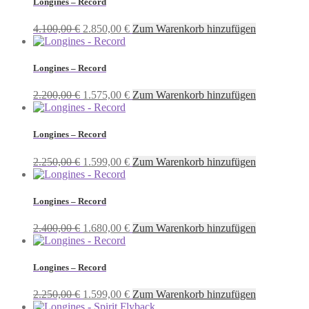
Longines – Record
Ursprünglicher
Aktueller
4.100,00
€
2.850,00
€
Zum Warenkorb hinzufügen
Preis
Preis
war:
ist:
4.100,00 €
2.850,00 €.
Longines – Record
Ursprünglicher
Aktueller
2.200,00
€
1.575,00
€
Zum Warenkorb hinzufügen
Preis
Preis
war:
ist:
2.200,00 €
1.575,00 €.
Longines – Record
Ursprünglicher
Aktueller
2.250,00
€
1.599,00
€
Zum Warenkorb hinzufügen
Preis
Preis
war:
ist:
2.250,00 €
1.599,00 €.
Longines – Record
Ursprünglicher
Aktueller
2.400,00
€
1.680,00
€
Zum Warenkorb hinzufügen
Preis
Preis
war:
ist:
2.400,00 €
1.680,00 €.
Longines – Record
Ursprünglicher
Aktueller
2.250,00
€
1.599,00
€
Zum Warenkorb hinzufügen
Preis
Preis