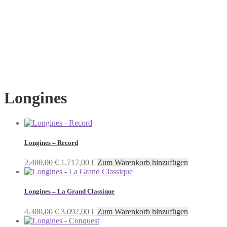
Longines
Longines – Record
Ursprünglicher
Aktueller
2.400,00
€
1.717,00
€
Zum Warenkorb hinzufügen
Preis
Preis
war:
ist:
2.400,00 €
1.717,00 €.
Longines – La Grand Classique
Ursprünglicher
Aktueller
4.300,00
€
3.092,00
€
Zum Warenkorb hinzufügen
Preis
Preis