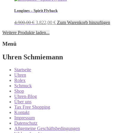
war:
ist:
2.250,00 €
1.599,00 €.
Longines – Spirit Flyback
Ursprünglicher
Aktueller
4.900,00
€
3.822,00
€
Zum Warenkorb hinzufügen
Preis
Preis
Weitere Produkte laden...
war:
ist:
4.900,00 €
3.822,00 €.
Menü
Uhren Schmiemann
Startseite
Uhren
Rolex
Schmuck
Shop
Uhren-Blog
Über uns
Tax Free Shopping
Kontakt
Impressum
Datenschutz
Allgemeine Geschäftsbedingungen