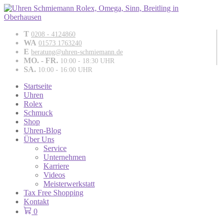
T
0208 - 4124860
WA
01573 1763240
E
beratung@uhren-schmiemann.de
MO. - FR.
10:00 - 18:30 UHR
SA.
10:00 - 16:00 UHR
Startseite
Uhren
Rolex
Schmuck
Shop
Uhren-Blog
Über Uns
Service
Unternehmen
Karriere
Videos
Meisterwerkstatt
Tax Free Shopping
Kontakt
0