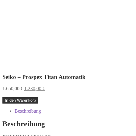
Seiko – Prospex Titan Automatik
Ursprünglicher
Aktueller
1.650,00
€
1.230,00
€
Preis
Preis
war:
ist:
Seiko
In den Warenkorb
1.650,00 €
1.230,00 €.
-
Prospex
Beschreibung
Titan
Automatik
Beschreibung
Menge