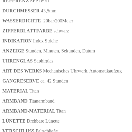
REFERENZ
SPB189J1
DURCHMESSER
43,5mm
WASSERDICHTE
20
bar/200Meter
ZIFFERBLATTFARBE
schwarz
INDIKATION
Index Striche
ANZEIGE
Stunden, Minuten, Sekunden, Datum
UHRENGLAS
Saphirglas
ART DES WERKS
Mechanisches Uhrwerk, Automatikaufzug
GANGRESERVE
ca. 42
Stunden
MATERIAL
Titan
ARMBAND
Titanarmband
ARMBAND-MATERIAL
Titan
LÜNETTE
Drehbare Lünette
VERSCHLUSS
Faltschließe