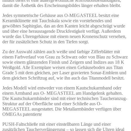
hinaus bietet er eine außergewöhnliche Korrosionsbeständigkeit,
damit die Ästhetik des Erscheinungsbildes länger erhalten bleibt.
Jedes symmetrische Gehäuse aus O-MEGASTEEL besitzt eine
Keramiklünette mit Tauchskala sowie ein vorstehendes und
gewölbtes Saphirglas, das an den Kanten leicht abgeschrägt wurde
und über eine herausragende Druckfestigkeit verfügt. Außerdem
wurde das Uhrengehäuse mit einem neuen Kronenschutz versehen,
der für zusätzlichen Schutz in den Tiefen sorgt.
Zu der Auswahl zählen auch weiße und farbige Zifferblätter mit
einem Farbverlauf von Grau zu Schwarz oder von Blau zu Schwarz
sowie einem glänzenden Finish und Zeigern und Indizes aus 18 K
Weißgold. Alle Exemplare weisen einen Gehäuseboden aus Titan
Grade 5 mit dem gleichen, per Laser gravierten Sonar-Emblem und
dem gleichen Schriftzug auf, wie ihn auch das Titanmodell besitzt.
Jedes Modell wird entweder von einem Kautschukarmband oder
einem Armband aus O- MEGASTEEL am Handgelenk gehalten.
Die Kautschukarmbänder sind mit einer technischen Taucheranzug-
Struktur auf der Oberfläche und einer Schließe aus O-
MEGASTEEL ausgestattet. Die Metallarmbänder verfügen über
OMEGAs patentierte
PUSH-Faltschließe mit einer einstellbaren Länge und einer
zusätzlichen Taucherverlängerung – so lassen sich die Uhren ideal