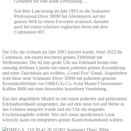
Genießen Sie eine kühle Erfrischung …
Seit ihrer Lancierung im Jahr 1993 ist die Seamaster
Professional Diver 300M bei Abenteurern auf der
ganzen Welt zu einem Favoriten avanciert, darunter
auch bei einem schicken englischen Herrn mit dem
Codenamen 007.
Die Uhr, die erstmals im Jahr 1993 lanciert wurde, feiert 2022 ihr
Comeback, mit einem leuchtend grünen Zifferblatt mit
Wellenmuster. Die 42 mm große Uhr aus Edelstahl besitzt eine
einseitig drehbare Lünette mit einem polierten grünen Keramikring
und einer Tauchskala aus weißem „Grand Feu“-Email. Angetrieben
wird diese neue Seamaster Diver 300M mit poliertem grünem
Keramikzifferblatt von OMEGAs Co-Axial Master Chronometer
Kaliber 8800 mit einer besonders luxuriösen Veredelung.
Das hier abgebildete Modell ist mit einem polierten und gebürsteten
Edelstahlarmband ausgestattet, das auf eine neue Art und Weise in
das Gehäuse integriert wurde und der Uhr ein elegantes
Erscheinungsbild verleiht. Wer sich einen sportlicheren Look
wünscht, kann ein integriertes grünes Kautschukarmband wählen.