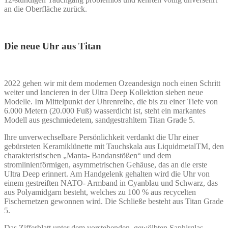
an die Oberfläche zurück.
Die neue Uhr aus Titan
2022 gehen wir mit dem modernen Ozeandesign noch einen Schritt
weiter und lancieren in der Ultra Deep Kollektion sieben neue
Modelle. Im Mittelpunkt der Uhrenreihe, die bis zu einer Tiefe von
6.000 Metern (20.000 Fuß) wasserdicht ist, steht ein markantes
Modell aus geschmiedetem, sandgestrahltem Titan Grade 5.
Ihre unverwechselbare Persönlichkeit verdankt die Uhr einer
gebürsteten Keramiklünette mit Tauchskala aus LiquidmetalTM, den
charakteristischen „Manta- Bandanstößen“ und dem
stromlinienförmigen, asymmetrischen Gehäuse, das an die erste
Ultra Deep erinnert. Am Handgelenk gehalten wird die Uhr von
einem gestreiften NATO- Armband in Cyanblau und Schwarz, das
aus Polyamidgarn besteht, welches zu 100 % aus recycelten
Fischernetzen gewonnen wird. Die Schließe besteht aus Titan Grade
5.
Das Zifferblatt unter dem vorstehenden, gewölbten Saphirglas