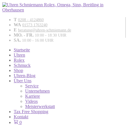
T
0208 - 4124860
WA
01573 1763240
E
beratung@uhren-schmiemann.de
MO. - FR.
10:00 - 18:30 UHR
SA.
10:00 - 16:00 UHR
Startseite
Uhren
Rolex
Schmuck
Shop
Uhren-Blog
Über Uns
Service
Unternehmen
Karriere
Videos
Meisterwerkstatt
Tax Free Shopping
Kontakt
0