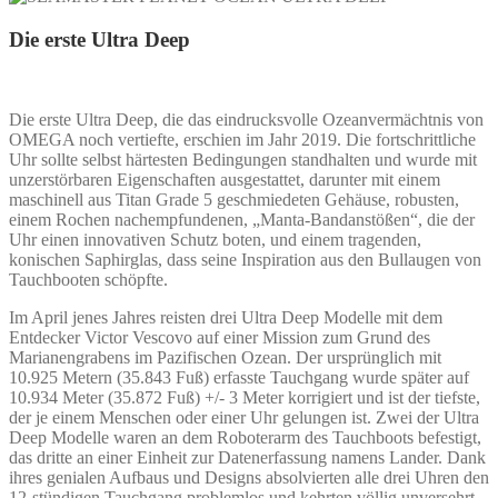
Die erste Ultra Deep
Die erste Ultra Deep, die das eindrucksvolle Ozeanvermächtnis von
OMEGA noch vertiefte, erschien im Jahr 2019. Die fortschrittliche
Uhr sollte selbst härtesten Bedingungen standhalten und wurde mit
unzerstörbaren Eigenschaften ausgestattet, darunter mit einem
maschinell aus Titan Grade 5 geschmiedeten Gehäuse, robusten,
einem Rochen nachempfundenen, „Manta-Bandanstößen“, die der
Uhr einen innovativen Schutz boten, und einem tragenden,
konischen Saphirglas, dass seine Inspiration aus den Bullaugen von
Tauchbooten schöpfte.
Im April jenes Jahres reisten drei Ultra Deep Modelle mit dem
Entdecker Victor Vescovo auf einer Mission zum Grund des
Marianengrabens im Pazifischen Ozean. Der ursprünglich mit
10.925 Metern (35.843 Fuß) erfasste Tauchgang wurde später auf
10.934 Meter (35.872 Fuß) +/- 3 Meter korrigiert und ist der tiefste,
der je einem Menschen oder einer Uhr gelungen ist. Zwei der Ultra
Deep Modelle waren an dem Roboterarm des Tauchboots befestigt,
das dritte an einer Einheit zur Datenerfassung namens Lander. Dank
ihres genialen Aufbaus und Designs absolvierten alle drei Uhren den
12-stündigen Tauchgang problemlos und kehrten völlig unversehrt